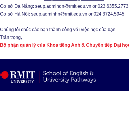
Cơ sở Đà Nẵng:
seup.admindn@rmit.edu.vn
or 023.6355.2773
Cơ sở Hà Nội:
seup.adminhn@rmit.edu.vn
or 024.3724.5945
Chúng tôi chúc các bạn thành công với việc học của bạn.
Trân trọng,
Bộ phận quản lý của Khoa tiếng Anh & Chuyển tiếp Đại họ