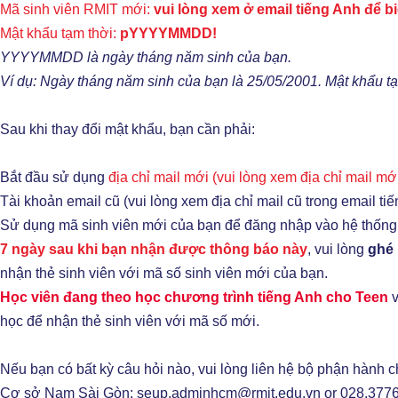
Mã sinh viên RMIT mới:
vui lòng xem ở email tiếng Anh để b
Mật khẩu tạm thời:
pYYYYMMDD!
YYYYMMDD là ngày tháng năm sinh của bạn.
Ví dụ: Ngày tháng năm sinh của bạn là 25/05/2001. Mật khẩu t
Sau khi thay đổi mật khẩu, bạn cần phải:
Bắt đầu sử dụng
địa chỉ mail mới (vui lòng xem địa chỉ mail mớ
Tài khoản email cũ (vui lòng xem địa chỉ mail cũ trong email t
Sử dụng mã sinh viên mới của bạn để đăng nhập vào hệ thống
7 ngày sau khi bạn nhận được thông báo này
, vui lòng
ghé 
nhận thẻ sinh viên với mã số sinh viên mới của bạn.
Học viên đang theo học chương trình tiếng Anh cho Teen
v
học để nhận thẻ sinh viên với mã số mới.
Nếu bạn có bất kỳ câu hỏi nào, vui lòng liên hệ bộ phận hành 
Cơ sở Nam Sài Gòn:
seup.adminhcm@rmit.edu.vn
or 028.377