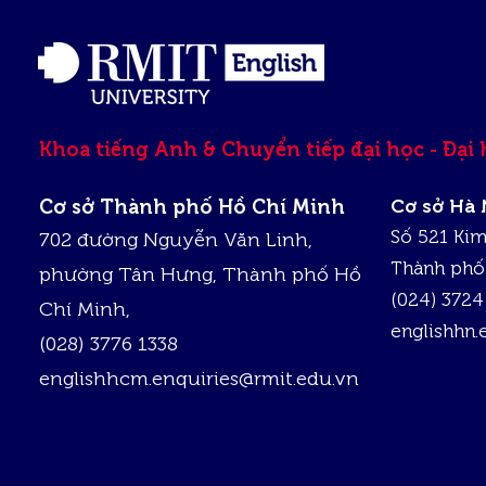
Khoa tiếng Anh & Chuyển tiếp đại học - Đại
Cơ sở Thành phố Hồ Chí Minh
Cơ sở Hà 
Số 521 Ki
702 đường Nguyễn Văn Linh,
Thành phố
phường Tân Hưng, Thành phố Hồ
(024) 3724
Chí Minh,
englishhn.
(028) 3776 1338
englishhcm.enquiries@rmit.edu.vn