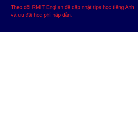
Theo dõi RMIT English để cập nhật tips học tiếng Anh
và ưu đãi học phí hấp dẫn.